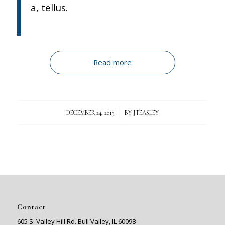
a, tellus.
Read more
/
DECEMBER 24, 2013
BY
JTEASLEY
Contact
605 S. Valley Hill Rd. Bull Valley, IL 60098