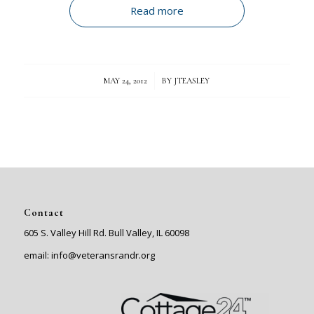
Read more
/
MAY 24, 2012
BY
JTEASLEY
Contact
605 S. Valley Hill Rd. Bull Valley, IL 60098
email: info@veteransrandr.org