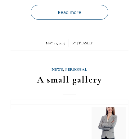
Read more
/
MAY 11, 2015
BY
JTEASLEY
NEWS
,
PERSONAL
A small gallery