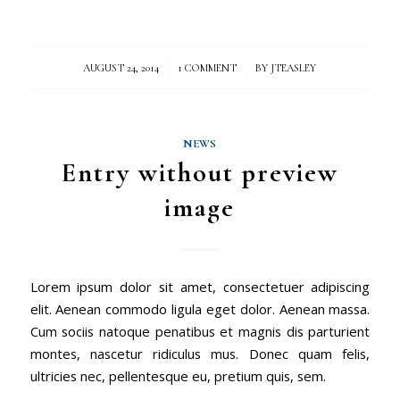
/
/
AUGUST 24, 2014
1 COMMENT
BY
JTEASLEY
NEWS
Entry without preview
image
Lorem ipsum dolor sit amet, consectetuer adipiscing
elit. Aenean commodo ligula eget dolor. Aenean massa.
Cum sociis natoque penatibus et magnis dis parturient
montes, nascetur ridiculus mus. Donec quam felis,
ultricies nec, pellentesque eu, pretium quis, sem.